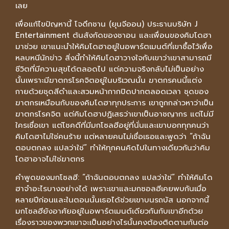
เลย
เพื่อแก้ไขปัญหานี้ โจดึกชาน (ยุนจีออน) ประธานบริษัท J
Entertainment ต้นสังกัดของชาอน และเพื่อนของคิมโดฮา
มาช่วย เขาแนะนำให้คิมโดฮาอยู่ในอพาร์ตเมนต์ที่เขาซื้อไว้เพื่อ
หลบหนีนักข่าว สิ่งนี้ทำให้คิมโดฮาวางใจกับเขาว่าเขาสามารถมี
ชีวิตที่มีความสุขได้ตลอดไป แต่ความจริงกลับไม่เป็นอย่าง
นั้นเพราะมีฆาตกรโรคจิตอยู่ในบริเวณนั้น ฆาตกรคนนี้แต่ง
กายด้วยชุดสีดำและสวมหน้ากากปิดปากตลอดเวลา ชุดของ
ฆาตกรเหมือนกับของคิมโดฮาทุกประการ เขาถูกกล่าวหาว่าเป็น
ฆาตกรโรคจิต แต่คิมโดฮาปฏิเสธว่าเขาเป็นอาชญากร แต่ไม่มี
ใครเชื่อเขา แต่โชคดีที่มีมกโซลฮีอยู่ที่นั่นและเขาบอกทุกคนว่า
คิมโดฮาไม่ใช่คนร้าย แต่หลายคนไม่เชื่อเธอและพูดว่า “ถ้าฉัน
ตอบตกลง แปลว่าใช่” ทำให้ทุกคนคิดไปในทางเดียวกันว่าคิม
โดฮาอาจไม่ใช่ฆาตกร
คำพูดของมกโซลฮี: “ถ้าฉันตอบตกลง แปลว่าใช่” ทำให้คิมโด
ฮาจำอะไรบางอย่างได้ เพราะเขาและมกซอลฮีเคยพบกันเมื่อ
หลายปีก่อนและในตอนนั้นเธอได้ช่วยเขาบนรถบัส นอกจากนี้
มกโซลฮียังอาศัยอยู่ในอพาร์ตเมนต์เดียวกันกับเขาอีกด้วย
เรื่องราวของพวกเขาจะเป็นอย่างไรนั้นคงต้องติดตามกันต่อ