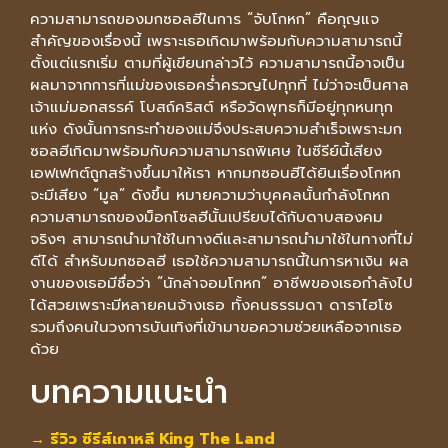
ความสามารถของมกซอลฮีในการ “จับโกหก” คือกุญแจ
สำคัญของเรื่องนี้ เพราะเธอเกิดมาพร้อมกับความสามารถนี้
ตั้งแต่แรกเริ่ม ตามที่ผู้เขียนกล่าวไว้ ความสามารถนี้อาจเป็น
ผลมาจากการที่แม่ของเธอคร่ำครวญไปทุกที่ ไม่ว่าจะเป็นศาล
เจ้าแม่มอกสรรค์ โบสถ์คริสต์ หรือวัดพุทธก็มีอยู่ทุกหนทุก
แห่ง ดังนั้นการกระทำของแม่จึงประสบความสำเร็จเพราะมก
ซอลฮีเกิดมาพร้อมกับความสามารถพิเศษ ในซีรีย์นี้เสียง
เอฟเฟกต์ถูกสร้างขึ้นมาให้เรา หากมกซอนฮีได้ยินเรื่องโกหก
จะมีเสียง “มูล” ดังขึ้น หมายความว่าบุคคลนั้นกำลังโกหก
ความสามารถของม็อกโซลฮีนั้นเปรียบได้กับดาบสองคม
จริงๆ สามารถนำมาใช้ในทางดีและสามารถนำมาใช้ในทางที่ไม่
ดีได้ สำหรับมกซอลฮี เธอใช้ความสามารถนี้ในการหาเงิน ผล
งานของเธอมีชื่อว่า “นักล่าจอมโกหก” อาชีพของเธอกำลังไป
ได้สวยเพราะมีหลายคนจ้างเธอ ทั้งคนธรรมดา ดาราไฮโซ
รวมถึงคนในวงการบันเทิงที่เข้ามาขอความช่วยเหลือจากเธอ
ด้วย
บทความแนะนำ
→
รีวิว ซีรีส์เกาหลี King The Land