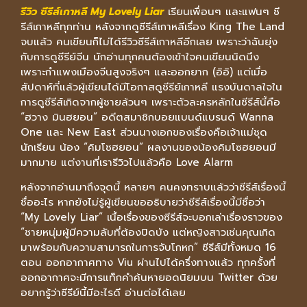
รีวิว ซีรีส์เกาหลี My Lovely Liar
เรียนเพื่อนๆ และแฟนๆ ซี
รีส์เกาหลีทุกท่าน หลังจากดูซีรีส์เกาหลีเรื่อง King The Land
จบแล้ว คนเขียนก็ไม่ได้รีวิวซีรีส์เกาหลีอีกเลย เพราะว่าฉันยุ่ง
กับการดูซีรีย์จีน นักอ่านทุกคนต้องเข้าใจคนเขียนนิดนึง
เพราะกำแพงเมืองจีนสูงจริงๆ และออกยาก (อิอิ) แต่เมื่อ
สัปดาห์ที่แล้วผู้เขียนได้มีโอกาสดูซีรีย์เกาหลี แรงบันดาลใจใน
การดูซีรีส์เกิดจากผู้ชายล้วนๆ เพราะตัวละครหลักในซีรีส์นี้คือ
“ฮวาง มินฮยอน” อดีตสมาชิกบอยแบนด์แบรนด์ Wanna
One และ New East ส่วนนางเอกของเรื่องคือเจ้าแม่ชุด
นักเรียน น้อง “คิมโซฮยอน” ผลงานของน้องคิมโซฮยอนมี
มากมาย แต่งานที่เรารีวิวไปแล้วคือ Love Alarm
หลังจากอ่านมาถึงจุดนี้ หลายๆ คนคงทราบแล้วว่าซีรีส์เรื่องนี้
ชื่ออะไร หากยังไม่รู้ผู้เขียนขออธิบายว่าซีรีส์เรื่องนี้มีชื่อว่า
“My Lovely Liar” เนื้อเรื่องของซีรีส์จะบอกเล่าเรื่องราวของ
“ชายหนุ่มผู้มีความลับที่ต้องปิดบัง แต่หญิงสาวเช่นคุณเกิด
มาพร้อมกับความสามารถในการจับโกหก” ซีรีส์มีทั้งหมด 16
ตอน ออกอากาศทาง Viu ผ่านไปได้ครึ่งทางแล้ว ทุกครั้งที่
ออกอากาศจะมีการแท็กคำค้นหายอดนิยมบน Twitter ด้วย
อยากรู้ว่าซีรีย์นี้มีอะไรดี อ่านต่อได้เลย