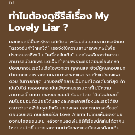
ไป
ทำไมต้องดูซีรีส์เรื่อง
My
Lovely Liar ?
มอกซอลฮีเป็นหญิงสาวที่เกิดมาพร้อมกับความสามารถพิเศษ
“ตรวจจับคำโกหกได้” เธอจึงใช้ความสามารถพิเศษนี้เพื่อ
ประกอบอาชีพเป็น “เครื่องจับเท็จ” มอกโซลฮีมองว่าความ
สามารถนี้ไม่ใช่พร แต่เป็นคำสาปเพราะเธอได้ยินเรื่องโกหก
บ่อยมากจนเธอไม่เชื่อใจพวกเขา ทุกคนและยังมีผู้คนคอยแยก
ย้ายจากเธอเพราะความสามารถของเธอ รวมถึงแม่ของเธอ
ด้วย ในท้ายที่สุด มกซอลฮีก็กลายเป็นคนที่โดดเดี่ยวที่สุด ถ้า
เป็นไปได้ เธออยากจะเป็นเพียงคนธรรมดาที่ไม่มีความ
สามารถนี้ บทบาทของมกซอลฮี รับบทโดย “คิมโซฮยอน”
คิมโซฮยอนตัวน้อยได้แสดงละครหลายเรื่องและเธอได้รับ
ฉายาว่านางฟ้าในชุดนักเรียนของเธอ บอกตามตรงตั้งแต่
ตอนจบแล้ว คนเขียนซีรีส์ Love Alarm ไม่เคยเห็นผลงานข
องคิมโซฮยอนเลย หลังจากแสดงในซีรีส์เรื่องนี้ก็เห็นได้ว่าคิม
โซฮยอนโตขึ้นมากและความน่ารักของเธอยังคงเหมือนเดิม