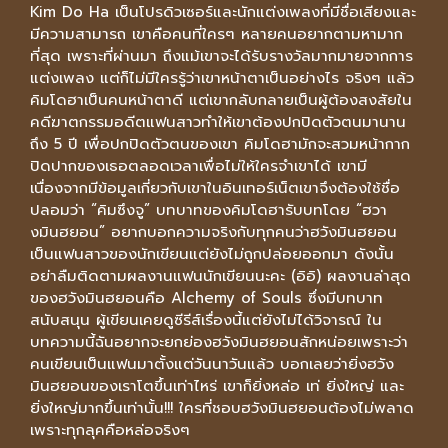
Kim Do Ha เป็นโปรดิวเซอร์และนักแต่งเพลงที่มีชื่อเสียงและ
มีความสามารถ เขาคือคนที่ใครๆ หลายคนอยากตามหามาก
ที่สุด เพราะที่ผ่านมา ถึงแม้เขาจะได้รับรางวัลมากมายจากการ
แต่งเพลง แต่ก็ไม่มีใครรู้ว่าเขาหน้าตาเป็นอย่างไร จริงๆ แล้ว
คิมโดฮาเป็นคนหน้าตาดี แต่เขากลับกลายเป็นผู้ต้องสงสัยใน
คดีฆาตกรรมอดีตแฟนสาวทำให้เขาต้องปกปิดตัวตนมานาน
ถึง 5 ปี เพื่อปกปิดตัวตนของเขา คิมโดฮามักจะสวมหน้ากาก
ปิดปากของเธอตลอดเวลาเพื่อไม่ให้ใครจำเขาได้ เขามี
เนื่องจากมีข้อมูลเกี่ยวกับเขาในอินเทอร์เน็ตเขาจึงต้องใช้ชื่อ
ปลอมว่า “คิมซึงจู” บทบาทของคิมโดฮารับบทโดย “ฮวา
งมินฮยอน” อยากบอกความจริงกับทุกคนว่าฮวังมินฮยอน
เป็นแฟนสาวของนักเขียนแต่ยังไม่ถูกปล่อยออกมา ดังนั้น
อย่าลืมติดตามผลงานแฟนนักเขียนนะคะ (อิอิ) ผลงานล่าสุด
ของฮวังมินฮยอนคือ Alchemy of Souls ซึ่งมีบทบาท
สนับสนุน ผู้เขียนเคยดูซีรีส์เรื่องนี้แต่ยังไม่ได้วิจารณ์ ใน
บทความนี้ฉันอยากจะยกย่องฮวังมินฮยอนสักหน่อยเพราะว่า
คนเขียนเป็นแฟนมาตั้งแต่วันนาวันแล้ว บอกเลยว่ายิ่งฮวัง
มินฮยอนของเราโตขึ้นเท่าไหร่ เขาก็ยิ่งหล่อ เท่ ยิ่งใหญ่ และ
ยิ่งใหญ่มากขึ้นเท่านั้น!!! ใครที่ชอบฮวังมินฮยอนต้องไม่พลาด
เพราะทุกลุคคือหล่อจริงๆ