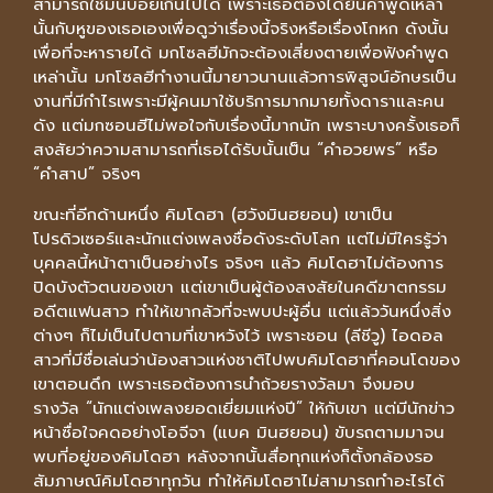
สามารถใช้มันบ่อยเกินไปได้ เพราะเธอต้องได้ยินคำพูดเหล่า
นั้นกับหูของเธอเองเพื่อดูว่าเรื่องนี้จริงหรือเรื่องโกหก ดังนั้น
เพื่อที่จะหารายได้ มกโซลฮีมักจะต้องเสี่ยงตายเพื่อฟังคำพูด
เหล่านั้น มกโซลฮีทำงานนี้มายาวนานแล้วการพิสูจน์อักษรเป็น
งานที่มีกำไรเพราะมีผู้คนมาใช้บริการมากมายทั้งดาราและคน
ดัง แต่มกซอนฮีไม่พอใจกับเรื่องนี้มากนัก เพราะบางครั้งเธอก็
สงสัยว่าความสามารถที่เธอได้รับนั้นเป็น “คำอวยพร” หรือ
“คำสาป” จริงๆ
ขณะที่อีกด้านหนึ่ง คิมโดฮา (ฮวังมินฮยอน) เขาเป็น
โปรดิวเซอร์และนักแต่งเพลงชื่อดังระดับโลก แต่ไม่มีใครรู้ว่า
บุคคลนี้หน้าตาเป็นอย่างไร จริงๆ แล้ว คิมโดฮาไม่ต้องการ
ปิดบังตัวตนของเขา แต่เขาเป็นผู้ต้องสงสัยในคดีฆาตกรรม
อดีตแฟนสาว ทำให้เขากลัวที่จะพบปะผู้อื่น แต่แล้ววันหนึ่งสิ่ง
ต่างๆ ก็ไม่เป็นไปตามที่เขาหวังไว้ เพราะชอน (ลีชีวู) ไอดอล
สาวที่มีชื่อเล่นว่าน้องสาวแห่งชาติไปพบคิมโดฮาที่คอนโดของ
เขาตอนดึก เพราะเธอต้องการนำถ้วยรางวัลมา จึงมอบ
รางวัล “นักแต่งเพลงยอดเยี่ยมแห่งปี” ให้กับเขา แต่มีนักข่าว
หน้าซื่อใจคดอย่างโอจีจา (แบค มินฮยอน) ขับรถตามมาจน
พบที่อยู่ของคิมโดฮา หลังจากนั้นสื่อทุกแห่งก็ตั้งกล้องรอ
สัมภาษณ์คิมโดฮาทุกวัน ทำให้คิมโดฮาไม่สามารถทำอะไรได้