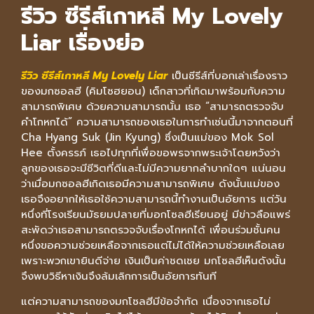
รีวิว ซีรีส์เกาหลี My Lovely
Liar เรื่องย่อ
รีวิว ซีรีส์เกาหลี My Lovely Liar
เป็นซีรีส์ที่บอกเล่าเรื่องราว
ของมกซอลฮี (คิมโซฮยอน) เด็กสาวที่เกิดมาพร้อมกับความ
สามารถพิเศษ ด้วยความสามารถนั้น เธอ “สามารถตรวจจับ
คำโกหกได้” ความสามารถของเธอในการทำเช่นนี้มาจากตอนที่
Cha Hyang Suk (Jin Kyung) ซึ่งเป็นแม่ของ Mok Sol
Hee ตั้งครรภ์ เธอไปทุกที่เพื่อขอพรจากพระเจ้าโดยหวังว่า
ลูกของเธอจะมีชีวิตที่ดีและไม่มีความยากลำบากใดๆ แน่นอน
ว่าเมื่อมกซอลฮีเกิดเธอมีความสามารถพิเศษ ดังนั้นแม่ของ
เธอจึงอยากให้เธอใช้ความสามารถนี้ทำงานเป็นอัยการ แต่วัน
หนึ่งที่โรงเรียนมัธยมปลายที่มอกโซลฮีเรียนอยู่ มีข่าวลือแพร่
สะพัดว่าเธอสามารถตรวจจับเรื่องโกหกได้ เพื่อนร่วมชั้นคน
หนึ่งขอความช่วยเหลือจากเธอแต่ไม่ได้ให้ความช่วยเหลือเลย
เพราะพวกเขายินดีจ่าย เงินเป็นค่าชดเชย มกโซลฮีเห็นดังนั้น
จึงพบวิธีหาเงินจึงล้มเลิกการเป็นอัยการทันที
แต่ความสามารถของมกโซลฮีมีข้อจำกัด เนื่องจากเธอไม่